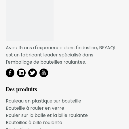
Application
déodorant
Échantillon
Gratuit
SERVICE OEM
Avec 15 ans d'expérience dans l'industrie, BEYAQI
Grâce à l'optimisation de l'efficacité du processus de
est un fabricant leader spécialisé dans
conception de développement et du processus
l'emballage de bouteilles roulantes.
d'ouverture du moule, nous pouvons garantir que
votre coût par produit est très attractif et rentable, et
pour les partenaires commerciaux à long terme, nous
avons mis en place un mécanisme de
Des produits
remboursement. coût du moule !
Rouleau en plastique sur bouteille
Nous croyons fermement que votre demande
Bouteille à rouler en verre
d'emballage est notre mission !
Rouler sur la balle et la bille roulante
Notre activité se développe à mesure que votre
Bouteilles à bille roulante
entreprise se développe !