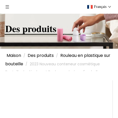
Français
Des produits
Maison
Des produits
Rouleau en plastique sur
/
/
bouteille
/
2023 Nouveau conteneur cosmétique
Bouteille de déodorant Rouleau coloré sur l'emballage,
Bouteille de déodorant Roll On, Rouleau de luxe sur
bouteille de parfum