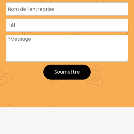
Soumettre
Nom du
Bouteille à rouler
produit
Matériel
PP