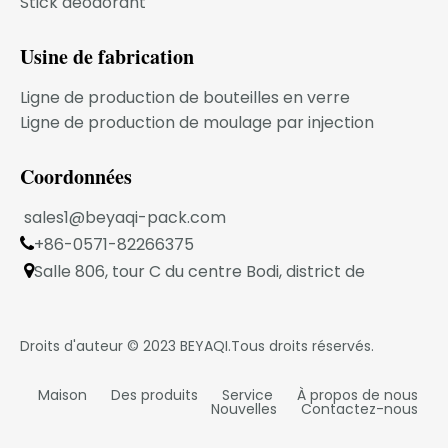
Stick déodorant
MODÈLE DU PRODUIT
Usine de fabrication
Ligne de production de bouteilles en verre
FAQ
Ligne de production de moulage par injection
1.Votre entreprise est une entreprise
transactionnelle ou une usine de fabrication
Coordonnées
industrielle ?
sales1@beyaqi-pack.com
Nous sommes une usine de fabrication
industrielle située dans la ville de Ningbo.
+86-0571-82266375

2. Pouvons-nous imprimer sur la bouteille ?
Salle 806, tour C du centre Bodi, district de

Oui.Nous pourrions proposer différentes
Xiaoshan, Hangzhou, province du Zhejiang, Chine
méthodes d'impression.
3.Pouvons-nous obtenir vos échantillons gratuits
Droits d'auteur © 2023
BEYAQI
.Tous droits réservés.
?
Oui.Les échantillons sont gratuits mais le fret
Maison
Des produits
Service
À propos de nous
express est à la charge de l'acheteur.
Nouvelles
Contactez-nous
4. Pouvons-nous combiner plusieurs articles