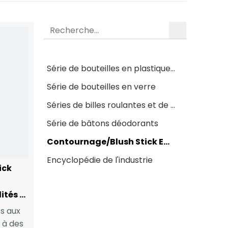
recherche
Série de bouteilles en plastique roll-on
Série de bouteilles en verre
Séries de billes roulantes et de billes roulantes
Série de bâtons déodorants
Contournage/Blush Stick Emballage
Encyclopédie de l'industrie
ick
Ajouter Des Fonctionnalités À Blush Emballage: Options De Taille De Voyage
és aux
 à des