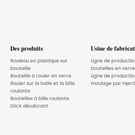
Des produits
Usine de fabrica
Rouleau en plastique sur
Ligne de productio
bouteille
bouteilles en verre
Bouteille à rouler en verre
Ligne de productio
Rouler sur la balle et la bille
moulage par inject
roulante
Bouteilles à bille roulante
ournage/Blush Stick
[Contournage/Blush St
Stick déodorant
lage]
Emballage]
Des Façons Innovantes De Personnaliser Votre Emballage Blush
llage personnalisé
Choisir le bon emballage