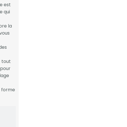
e est
e qui
re la
 vous
des
 tout
 pour
lage
 forme