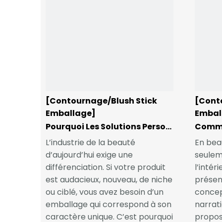
[Contournage/Blush Stick
[Cont
Emballage]
Embal
Pourquoi Les Solutions Personnalisées Sont Idéales Pour Des Produits De Beauté Uniques
L’industrie de la beauté
En bea
d’aujourd’hui exige une
seulem
différenciation. Si votre produit
l’intér
est audacieux, nouveau, de niche
présent
ou ciblé, vous avez besoin d’un
concep
emballage qui correspond à son
narrati
caractère unique. C’est pourquoi
propos