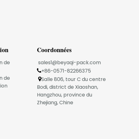
tion
Coordonnées
n de
sales1@beyaqi-pack.com
+86-0571-82266375

n de
Salle 806, tour C du centre

ion
Bodi, district de Xiaoshan,
Hangzhou, province du
Zhejiang, Chine
ick
Le Guide Ultime Pour Choisir BEYAQI Blush Packaging
 BEYAQI