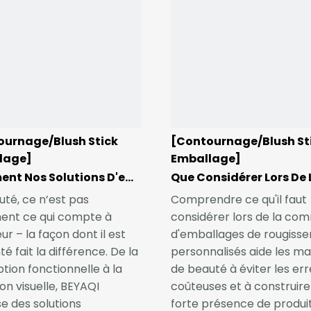
ournage/Blush Stick
[Contournage/Blush St
lage]
Emballage]
Comment Nos Solutions D'emballage Blush Personnalisées Créent Des Impressions Durables
uté, ce n’est pas
Comprendre ce qu'il faut
ent ce qui compte à
considérer lors de la c
ieur – la façon dont il est
d'emballages de rougiss
é fait la différence. De la
personnalisés aide les m
tion fonctionnelle à la
de beauté à éviter les err
on visuelle, BEYAQI
coûteuses et à construire
e des solutions
forte présence de produit