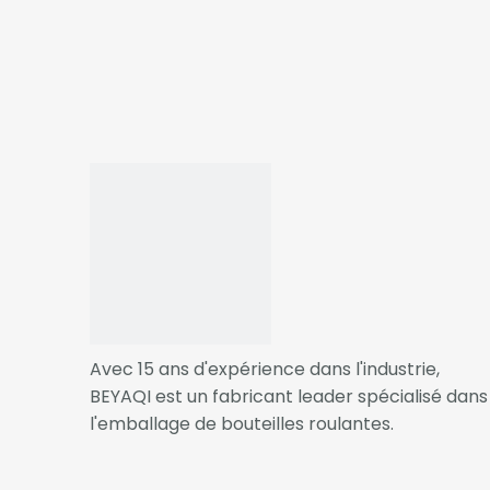
implacable sur la satisfaction du
client.
Avec 15 ans d'expérience dans l'industrie,
[Contournage/Blush Stick
[Cont
BEYAQI est un fabricant leader spécialisé dans
Emballage]
Embal
l'emballage de bouteilles roulantes.
Pourquoi L’efficacité De L’usine De BEYAQI Assure La Livraison Ponctuelle Des Commandes D’emballage
Dans les emballages de beauté,
L'emba