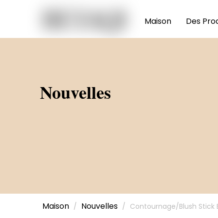
Maison
Des Prod
Nouvelles
Maison
Nouvelles
/
/
Contournage/Blush Stick