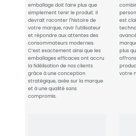
emballage doit faire plus que
combin
simplement tenir le produit. Il
personn
devrait raconter l'histoire de
est cl
votre marque, ravir l'utilisateur
techno
et répondre aux attentes des
avancé
consommateurs modernes.
marque
C’est exactement ainsi que les
plus q
emballages efficaces ont accru
offron
la fidélisation de nos clients
produc
grâce à une conception
votre 
stratégique, axée sur la marque
et à une qualité sans
compromis.