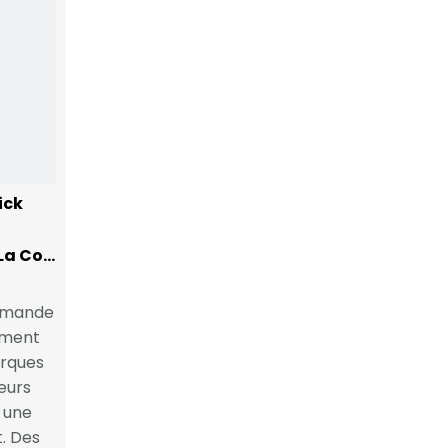
ick
Que Considérer Lors De La Commande D'emballage Blush Personnalisé
ommande
ement
arques
eurs
 une
. Des