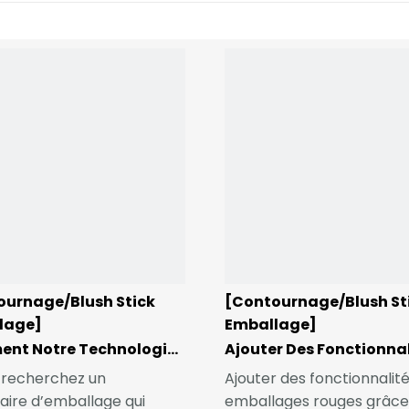
ournage/Blush Stick
[Contournage/Blush St
lage]
Emballage]
Comment Notre Technologie De Production Avancée Distingue BEYAQI
s recherchez un
Ajouter des fonctionnalit
aire d’emballage qui
emballages rouges grâce