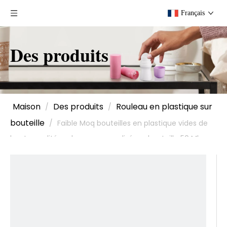
Français
Des produits
Maison
Des produits
Rouleau en plastique sur
/
/
bouteille
/
Faible Moq bouteilles en plastique vides de
haute qualité rouleau personnalisé sur bouteille 50 Ml,
rouleau sur bouteilles de parfum, rouleau de parfum sur
bouteille