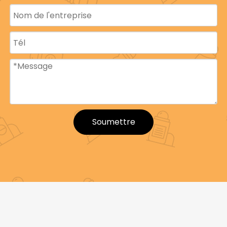
Soumettre
Nom du
Bouteille à rouler
produit
Matériel
PP