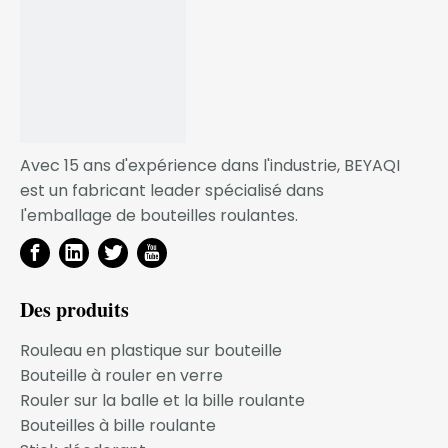
Application
déodorant
Échantillon
Gratuit
SERVICE OEM
Avec 15 ans d'expérience dans l'industrie, BEYAQI
Grâce à l'optimisation de l'efficacité du processus de
est un fabricant leader spécialisé dans
conception de développement et du processus
l'emballage de bouteilles roulantes.
d'ouverture du moule, nous pouvons garantir que
votre coût par produit est très attractif et rentable, et
pour les partenaires commerciaux à long terme, nous
avons mis en place un mécanisme de
Des produits
remboursement. coût du moule !
Rouleau en plastique sur bouteille
Nous croyons fermement que votre demande
Bouteille à rouler en verre
d'emballage est notre mission !
Rouler sur la balle et la bille roulante
Notre activité se développe à mesure que votre
Bouteilles à bille roulante
entreprise se développe !