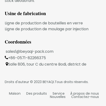
Stick déodorant
MODÈLE DU PRODUIT
Usine de fabrication
Ligne de production de bouteilles en verre
FAQ
Ligne de production de moulage par injection
1.Votre entreprise est une entreprise
transactionnelle ou une usine de fabrication
Coordonnées
industrielle ?
sales1@beyaqi-pack.com
Nous sommes une usine de fabrication
industrielle située dans la ville de Ningbo.
+86-0571-82266375

2. Pouvons-nous imprimer sur la bouteille ?
Salle 806, tour C du centre Bodi, district de

Oui.Nous pourrions proposer différentes
Xiaoshan, Hangzhou, province du Zhejiang, Chine
méthodes d'impression.
3.Pouvons-nous obtenir vos échantillons gratuits
Droits d'auteur © 2023
BEYAQI
.Tous droits réservés.
?
Oui.Les échantillons sont gratuits mais le fret
Maison
Des produits
Service
À propos de nous
express est à la charge de l'acheteur.
Nouvelles
Contactez-nous
4. Pouvons-nous combiner plusieurs articles