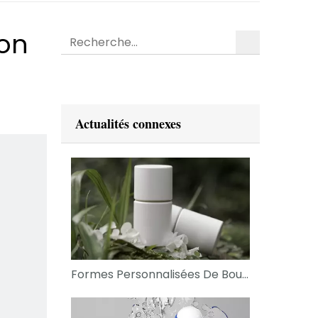
-on
recherche
Actualités connexes
Formes Personnalisées De Bouteilles À Rouleaux: La Prochaine Vague D'innovation Dans L'emballage