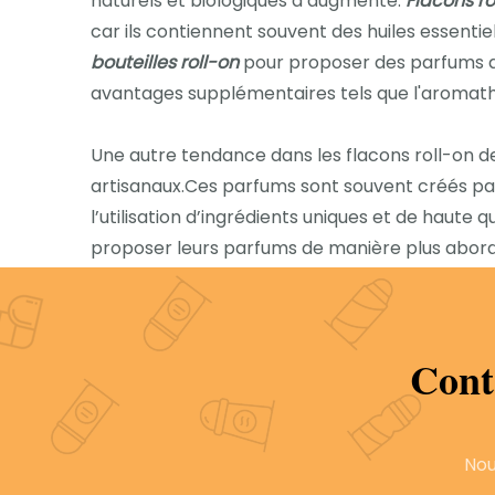
naturels et biologiques a augmenté.
Flacons ro
car ils contiennent souvent des huiles essentiel
bouteilles roll-on
pour proposer des parfums q
avantages supplémentaires tels que l'aromathér
Une autre tendance dans les flacons roll-on d
artisanaux.Ces parfums sont souvent créés pa
l’utilisation d’ingrédients uniques et de haute
proposer leurs parfums de manière plus abordab
consommateurs.De plus, la portabilité des fl
basculer entre différents parfums, leur permet
Cont
La personnalisation devient également une 
nombreuses entreprises proposent désormais 
consommateurs de créer leurs propres mélang
pratique et facile de mélanger et assortir les
Nou