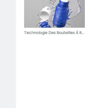
Technologie Des Bouteilles À Rouleaux À Fuite: Ce Qui S'est Amélioré Pour 2026