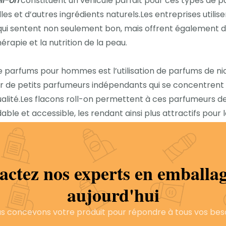
ll-on
constituent un véhicule parfait pour ces types de 
les et d’autres ingrédients naturels.Les entreprises utilise
ui sentent non seulement bon, mais offrent également 
apie et la nutrition de la peau.
e parfums pour hommes est l’utilisation de parfums de ni
r de petits parfumeurs indépendants qui se concentrent 
 qualité.Les flacons roll-on permettent à ces parfumeurs d
le et accessible, les rendant ainsi plus attractifs pour 
acons roll-on permet aux consommateurs d’essayer facil
tant ainsi d’expérimenter et de trouver leur parfum sign
actez nos experts en emballag
tendance chez les hommes
flacons roll-on de parfum
.De
des options de parfums personnalisables, permettant a
aujourd'hui
es de parfums uniques.Les flacons roll-on offrent un m
 parfums pour créer un parfum personnalisé.De plus, certa
s concevons votre produit pour répondre à tous vos bes