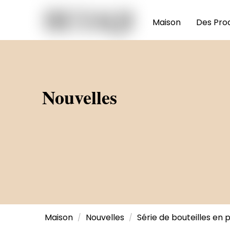
Maison
Des Prod
Nouvelles
Maison
Nouvelles
Série de bouteilles en p
/
/