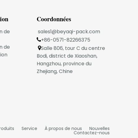
tion
Coordonnées
n de
sales1@beyaqi-pack.com
+86-0571-82266375

n de
Salle 806, tour C du centre

ion
Bodi, district de Xiaoshan,
Hangzhou, province du
Zhejiang, Chine
roduits
Service
À propos de nous
Nouvelles
Contactez-nous