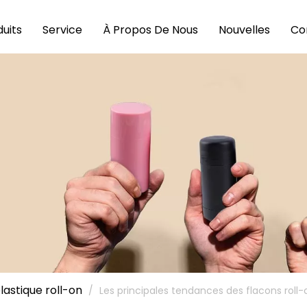
uits
Service
À Propos De Nous
Nouvelles
Co
lastique roll-on
/
Les principales tendances des flacons rol