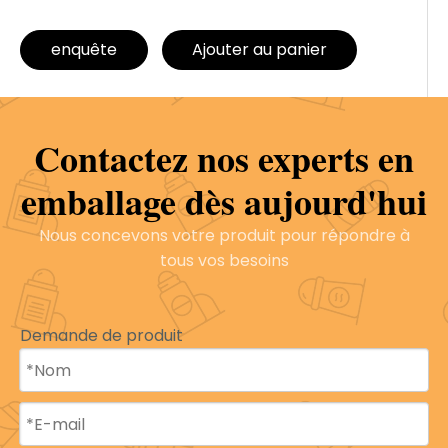
enquête
Ajouter au panier
Contactez nos experts en
Modèle:
Boule creus
Marque de produit:
B
e
E
Y
emballage dès aujourd'hui
A
Q
Nous concevons votre produit pour répondre à
I
tous vos besoins
Description du produit
Profil de l'entreprise
Demande de produit