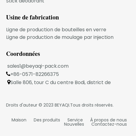
Stick déodorant
Usine de fabrication
Ligne de production de bouteilles en verre
Ligne de production de moulage par injection
Coordonnées
sales1@beyaqi-pack.com
+86-0571-82266375

SERVICE OEM
Salle 806, tour C du centre Bodi, district de

Xiaoshan, Hangzhou, province du Zhejiang, Chine
Grâce à l'optimisation de l'efficacité du processus de
conception de développement et du processus
Droits d'auteur © 2023
BEYAQI
.Tous droits réservés.
d'ouverture du moule, nous pouvons garantir que
votre coût par produit est très attractif et rentable, et
Maison
Des produits
Service
À propos de nous
pour les partenaires commerciaux à long terme, nous
Nouvelles
Contactez-nous
avons mis en place un mécanisme de