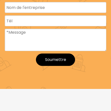
Soumettre
Nom du produit
Boule creuse
Blanc et
Couleur
personnalisé
Matériel
PP GPPS PE
15 mm 17 mm 20