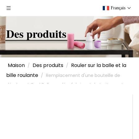
Français
Des produits
Maison
Des produits
Rouler sur la balle et la
/
/
bille roulante
/
Remplacement d'une bouteille de
déodorant Cool Ball recyclée, fabricant de traitement en
usine de bouteille d'huile essentielle liquide de petite
boule de couleur