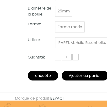
Diamètre de
25mm
la boule:
Forme:
Forme ronde
Utiliser:
PARFUM, Huile Essentielle,
re Cosmétique
Quantité:
enquête
Ajouter au panier
Marque de produit:
BEYAQI