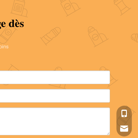
e dès
oins
+86-05
sales1