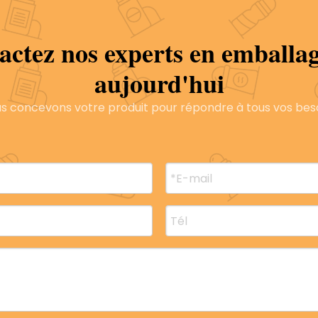
prise
actez nos experts en emballag
aujourd'hui
s concevons votre produit pour répondre à tous vos bes