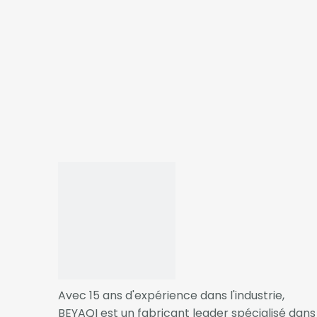
Matériel
PP
Couleur
Personnalisé
1. Approvisionnement direct
2. Mode de paiement sécuri
Avantage
3. Les petites commandes 
4. Fabrication professionnel
5. De nombreux modèles en 
Taille
30 ml
Usage
Cosmétique
Application
déodorant
Échantillon
Gratuit
Avec 15 ans d'expérience dans l'industrie,
BEYAQI est un fabricant leader spécialisé dans