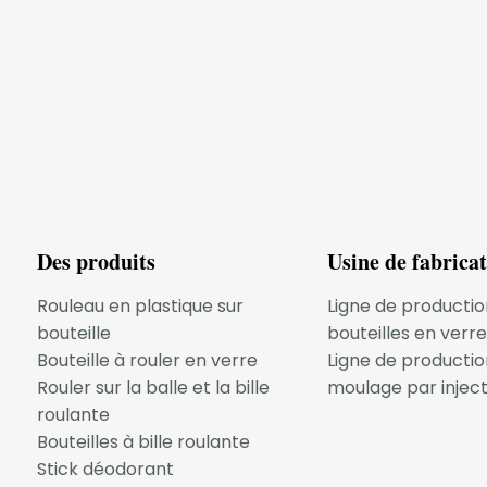
 d'usine, bonne qualité, prix compétitif, livraison à temps.
sé : T/T, Western Union, PayPal, L/C Uion acceptent tous.
sont acceptables, OEM/ODM sont les bienvenus.
le.
Des produits
Usine de fabrica
option acceptent également la personnalisation.
Rouleau en plastique sur
Ligne de productio
bouteille
bouteilles en verre
Bouteille à rouler en verre
Ligne de productio
Rouler sur la balle et la bille
moulage par inject
roulante
Bouteilles à bille roulante
Stick déodorant