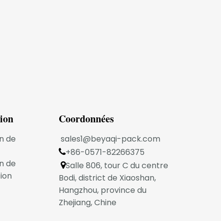
tion
Coordonnées
n de
sales1@beyaqi-pack.com
+86-0571-82266375

n de
Salle 806, tour C du centre

ion
Bodi, district de Xiaoshan,
Hangzhou, province du
Zhejiang, Chine