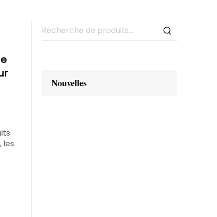
de
ur
Nouvelles
its
, les