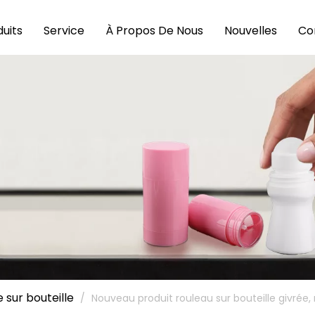
uits
Service
À Propos De Nous
Nouvelles
Co
 sur bouteille
/
Nouveau produit rouleau sur bouteille givrée, 