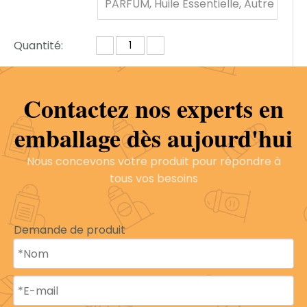
PARFUM, Huile Essentielle, Autre
Cosmétique
Quantité:
Contactez nos experts en
enquête
Ajouter au panier
emballage dès aujourd'hui
Nous concevons votre produit pour répondre à
Modèle:
B1007
Marque de produit:
B
E
tous vos besoins
Y
A
Q
Demande de produit
I
Description du produit
Profil de l'entreprise