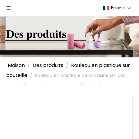
Français
Des produits
Maison
Des produits
Rouleau en plastique sur
/
/
bouteille
/
Rouleau en plastique de prix usine sur des
récipients de bouteille avec la boule de rouleau, rouleau
mat sur la bouteille, compte-gouttes de bouteille de 50
ml avec le rouleau sur la boule