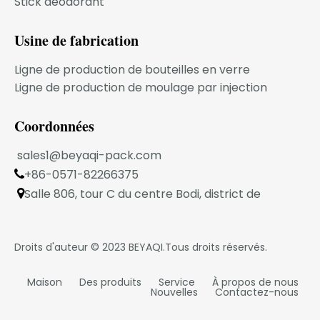
Stick déodorant
entreprise se développe !
MODÈLE DU PRODUIT
Usine de fabrication
Ligne de production de bouteilles en verre
Ligne de production de moulage par injection
FAQ
Coordonnées
1.Votre entreprise est une entreprise
transactionnelle ou une usine de fabrication
sales1@beyaqi-pack.com
industrielle ?
+86-0571-82266375
Nous sommes une usine de fabrication

industrielle située dans la ville de Ningbo.
Salle 806, tour C du centre Bodi, district de

2. Pouvons-nous imprimer sur la bouteille ?
Xiaoshan, Hangzhou, province du Zhejiang, Chine
Oui.Nous pourrions proposer différentes
méthodes d'impression.
Droits d'auteur © 2023
BEYAQI
.Tous droits réservés.
3.Pouvons-nous obtenir vos échantillons gratuits
?
Maison
Des produits
Service
À propos de nous
Nouvelles
Contactez-nous
Oui.Les échantillons sont gratuits mais le fret
express est à la charge de l'acheteur.