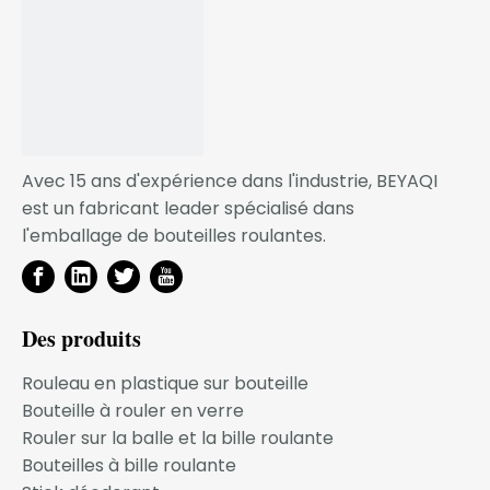
Usage
Cosmétique
Application
déodorant
Échantillon
Gratuit
SERVICE OEM
Avec 15 ans d'expérience dans l'industrie, BEYAQI
est un fabricant leader spécialisé dans
Grâce à l'optimisation de l'efficacité du processus de
l'emballage de bouteilles roulantes.
conception de développement et du processus
d'ouverture du moule, nous pouvons garantir que
votre coût par produit est très attractif et rentable, et
pour les partenaires commerciaux à long terme, nous
Des produits
avons mis en place un mécanisme de
Rouleau en plastique sur bouteille
remboursement. coût du moule !
Bouteille à rouler en verre
Nous croyons fermement que votre demande
Rouler sur la balle et la bille roulante
d'emballage est notre mission !
Bouteilles à bille roulante
Notre activité se développe à mesure que votre