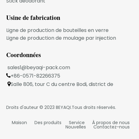
Stick déodorant
MODÈLE DU PRODUIT
Usine de fabrication
Ligne de production de bouteilles en verre
FAQ
Ligne de production de moulage par injection
Coordonnées
1.Votre entreprise est une entreprise
transactionnelle ou une usine de fabrication
sales1@beyaqi-pack.com
industrielle ?
+86-0571-82266375

Nous sommes une usine de fabrication
Salle 806, tour C du centre Bodi, district de
industrielle située dans la ville de Ningbo.

2. Pouvons-nous imprimer sur la bouteille ?
Xiaoshan, Hangzhou, province du Zhejiang, Chine
Oui.Nous pourrions proposer différentes
méthodes d'impression.
Droits d'auteur © 2023
BEYAQI
.Tous droits réservés.
3.Pouvons-nous obtenir vos échantillons gratuits
?
Maison
Des produits
Service
À propos de nous
Nouvelles
Contactez-nous
Oui.Les échantillons sont gratuits mais le fret
express est à la charge de l'acheteur.