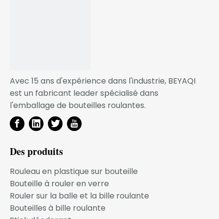
l'étiquetage des produits des deux côtés.
Remplissez le récipient par le
haut.Température de remplissage suggérée : 165
degrés F.
SERVICE OEM
Avec 15 ans d'expérience dans l'industrie, BEYAQI
Grâce à l'optimisation de l'efficacité du processus de
est un fabricant leader spécialisé dans
conception de développement et du processus
l'emballage de bouteilles roulantes.
d'ouverture du moule, nous pouvons garantir que
votre coût par produit est très attractif et rentable, et
pour les partenaires commerciaux à long terme, nous
avons mis en place un mécanisme de
Des produits
remboursement. coût du moule !
Rouleau en plastique sur bouteille
Nous croyons fermement que votre demande
Bouteille à rouler en verre
d'emballage est notre mission !
Rouler sur la balle et la bille roulante
Notre activité se développe à mesure que votre
Bouteilles à bille roulante
entreprise se développe !