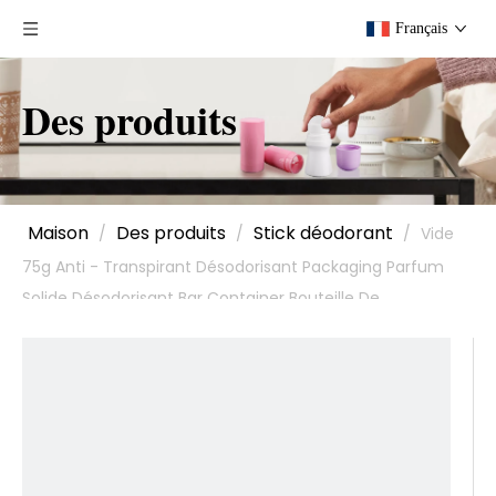
Français
Des produits
Maison
Des produits
Stick déodorant
/
/
/
Vide
75g Anti - Transpirant Désodorisant Packaging Parfum
Solide Désodorisant Bar Container Bouteille De
Désodorisation En Plastique Rechargeable