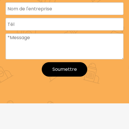
personnalisé
MOQ
10 000 pièces
Selon les besoins
Emballage
réels
35-40 jours après
réception du
Responsable de
dépôt et
production
confirmation des
Soumettre
échantillons
Dépôt T/T30%,
Modalités de
70% remboursé
paiement
avant d'effectuer
l'expédition
Les tubes en plastique PP durables constituent
une excellente solution d’emballage pour une
variété de produits topiques. Ces récipients