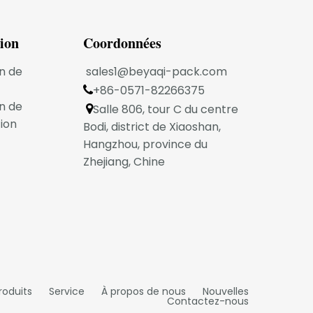
ec des
tion
Coordonnées
n de
sales1@beyaqi-pack.com
nnement.
+86-0571-82266375

n de
Salle 806, tour C du centre

ion
Bodi, district de Xiaoshan,
Hangzhou, province du
Zhejiang, Chine
l offre
bles. Ils
roduits
Service
À propos de nous
Nouvelles
Contactez-nous