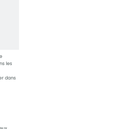
e
s les
er dans
eux