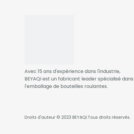
Beyaqi
propose une large gamme de
matériau
avantages uniques:
1. Plastique biodégradable
Les plastiques biodégradables se décomposent 
Ils sont un excellent choix pour les marques 
2. Papier recyclé
Avec 15 ans d'expérience dans l'industrie,
Le papier recyclé est une option écologique qu
BEYAQI est un fabricant leader spécialisé dans
un aspect et une sensation naturels.
l'emballage de bouteilles roulantes.
3. Matières végétales
Les matières végétales telles que l'amidon de 
Droits d'auteur © 2023
BEYAQI
.Tous droits réservés.
offrent une alternative durable aux plastiques 