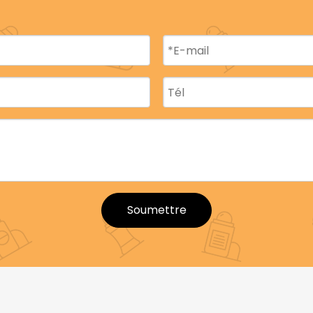
ts
offrent une résistance et une fiabilité accrues, garanti
et l'utilisation.
Beyaqi
s'assure que ses matériaux d'emb
préserver la qualité du produit.
ours.
 réduisez les coûts de remplacement.
ut influencer les décisions d'achat des consommateurs. L
Soumettre
éatifs et uniques pour que vos produits se démarquent s
ilise une variété de matériaux pour créer des emballages