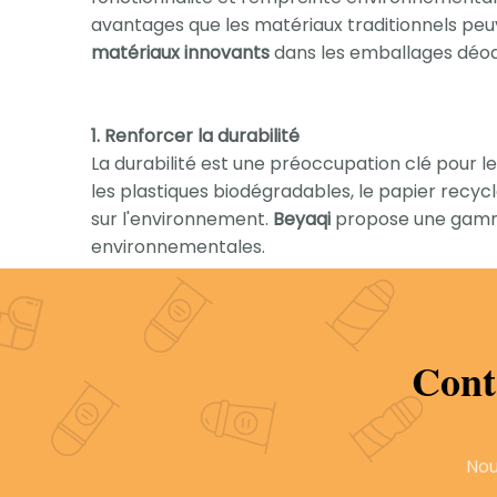
avantages que les matériaux traditionnels peuve
matériaux innovants
dans les emballages déod
1. Renforcer la durabilité
La durabilité est une préoccupation clé pou
les plastiques biodégradables, le papier recycl
sur l'environnement.
Beyaqi
propose une gamme
environnementales.
Avantages des matériaux durables:
Réduction de l’empreinte carbone: moins d’impa
Attractivité des consommateurs: attirer des cl
Cont
Image de marque: positionnez votre marque 
Nou
2. Améliorer la durabilité et la protection
La durabilité est essentielle pour les emballa