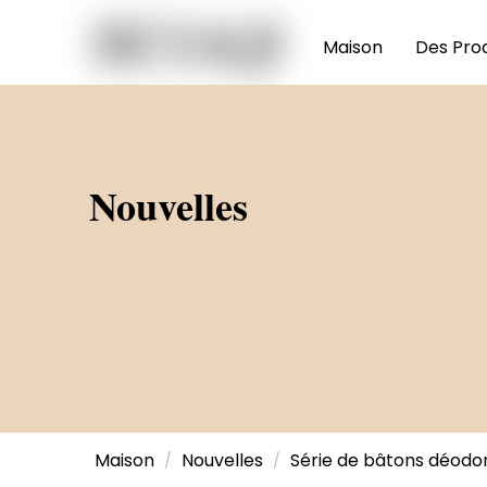
Maison
Des Prod
Nouvelles
Maison
Nouvelles
Série de bâtons déodo
/
/