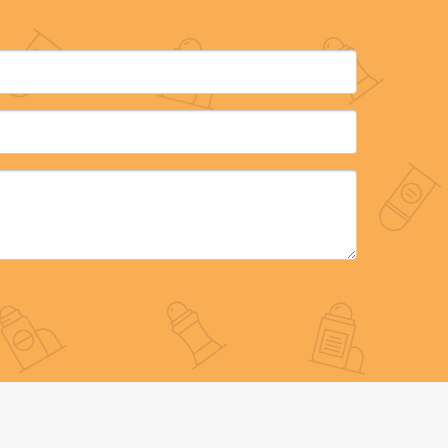
ssant
allage
es
ur les