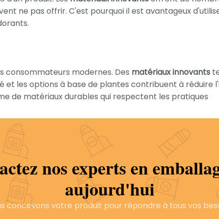
nt ne pas offrir. C'est pourquoi il est avantageux d'utilis
orants.
r les consommateurs modernes. Des
matériaux innovants
te
é et les options à base de plantes contribuent à réduire 
 de matériaux durables qui respectent les pratiques
ct sur l’environnement que les plastiques traditionnels.
ients soucieux de l’environnement.
actez nos experts en emballag
comme étant écologiquement responsable.
aujourd'hui
s concevons votre produit pour répondre à tous vos bes
ges de déodorant et peut protéger le produit contre les