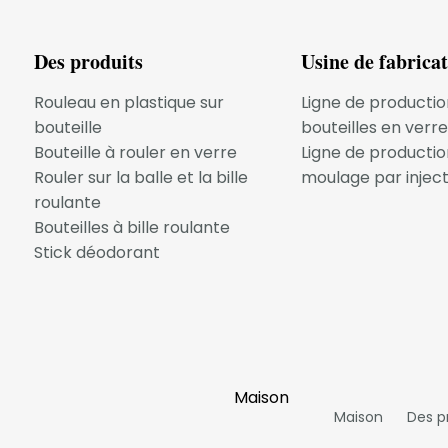
x innovants
pour les emballages déodorants, chacun av
Des produits
Usine de fabrica
Rouleau en plastique sur
Ligne de productio
bouteille
bouteilles en verre
naturellement, réduisant ainsi leur impact sur l’enviro
Bouteille à rouler en verre
Ligne de productio
engagées dans le développement durable.
Rouler sur la balle et la bille
moulage par inject
roulante
Bouteilles à bille roulante
Stick déodorant
i attire les consommateurs soucieux de l'environnement. I
maïs et la canne à sucre sont renouvelables et biodégrada
Maison
traditionnels.
Maison
Des p