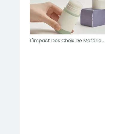
L'impact Des Choix De Matériaux Sur La Durée De Conservation Des Déodorants