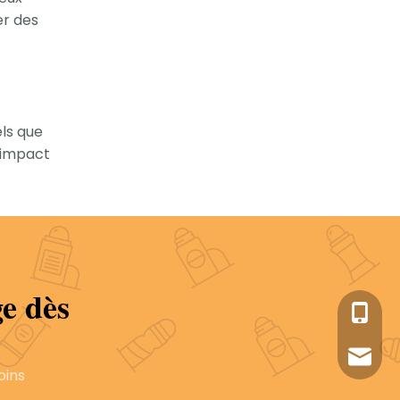
er des
ls que
l'impact
e dès
+86-05
sales1
oins