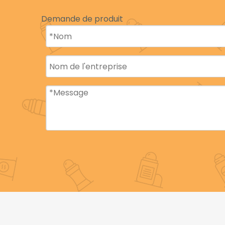
dommages et les fuites. Les
matériaux innovan
Demande de produit
que le produit reste intact pendant le transport 
sont testés pour une durabilité maximale.
Avantages des matériaux durables:
Intégrité du produit: prévenir les dommages et 
Satisfaction client: moins de plaintes et de ret
Économies de coûts: minimisez les déchets et
3. Attraction esthétique unique
L'attrait visuel des emballages déodorants pe
matériaux innovants
permettent des designs cr
étagères. L'équipe de conception de
beyaqi
ut
accrocheurs et mémorables.
Avantages des matériaux esthétiques: