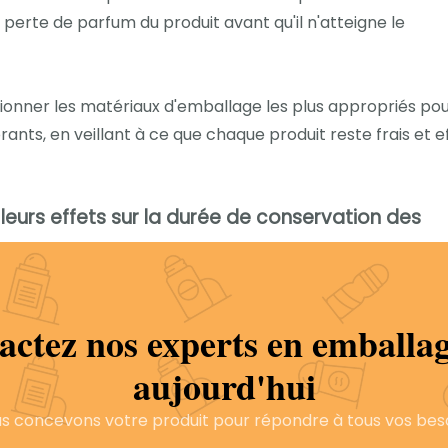
 perte de parfum du produit avant qu'il n'atteigne le
ionner les matériaux d'emballage les plus appropriés po
nts, en veillant à ce que chaque produit reste frais et e
eurs effets sur la durée de conservation des
 uniques qui peuvent prolonger ou réduire la durée de
férences est essentiel pour faire des choix matériels écl
actez nos experts en emballag
aujourd'hui
llages de déodorant
pour ses propriétés légères et dur
rents niveaux de protection. Par exemple :
s concevons votre produit pour répondre à tous vos bes