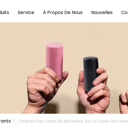
uits
Service
À Propos De Nous
Nouvelles
Co
rants
/
L'impact Des Choix De Matériaux Sur La Durée De Con