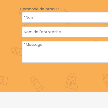
Le HDPE offre une bonne résistance à l'humidité
Demande de produit
Le PET offre une clarté et des propriétés de b
Le PP est flexible et convient aux
déodorants s
BEYAQI produit des emballages en plastique de
des déodorants, y compris des matériaux PCR
b. Aluminium
Les bouteilles et boîtes en aluminium créent un
très efficaces pour préserver la durée de cons
maintenir le parfum et la texture.
Les
bouteilles de déodorant
en aluminium de B
durabilité et un look élégant et haut de gamm