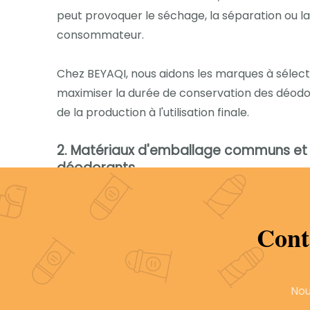
peut provoquer le séchage, la séparation ou la
consommateur.
Chez BEYAQI, nous aidons les marques à sélect
maximiser la durée de conservation des déodora
de la production à l'utilisation finale.
2. Matériaux d'emballage communs et l
déodorants
Chaque option de matériau offre des avantages
conservation du déodorant. Comprendre ces dif
Cont
a. Plastique (PET, HDPE, PP)
Le plastique est largement utilisé dans les
emba
Cependant, différents plastiques offrent diffé
Nou