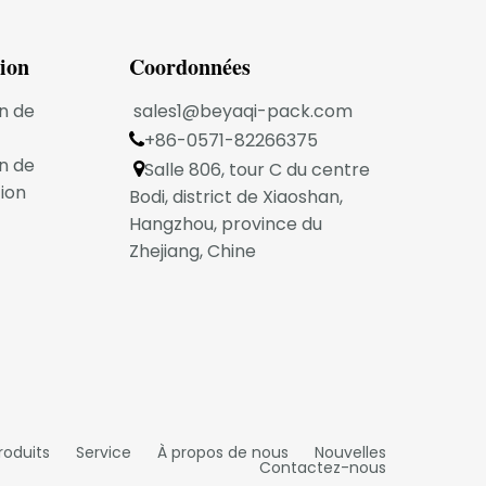
tion
Coordonnées
urable
n de
sales1@beyaqi-pack.com
s et les
+86-0571-82266375

n de
Salle 806, tour C du centre

ion
Bodi, district de Xiaoshan,
e
Hangzhou, province du
Zhejiang, Chine
s
u'il
e et la
roduits
Service
À propos de nous
Nouvelles
Contactez-nous