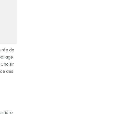
urée de
ballage
 Choisir
nce des
arrière