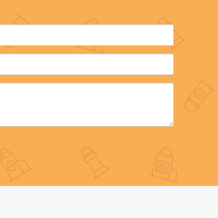
ervation
nnement.
es rend
dent à
ec la