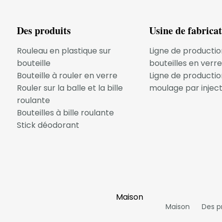
on du produit et à une expérience utilisateur optimale.
Des produits
Usine de fabrica
trouver l’équilibre
 objectifs écologiques avec une durée de conservation d
Rouleau en plastique sur
Ligne de productio
s tels que les plastiques PCR, les résines biodégradable
bouteille
bouteilles en verre
x.
Bouteille à rouler en verre
Ligne de productio
Rouler sur la balle et la bille
moulage par inject
roulante
olutions d’emballage durables qui prolongent la durée d
Bouteilles à bille roulante
t l’impact environnemental, prouvant que les emballage
Stick déodorant
 beaux.
e conservation des déodorants ne peut pas être négligé. Q
 le bon matériau d'emballage préserve le parfum, la textur
Maison
nce de votre produit comme prévu.
Maison
Des p