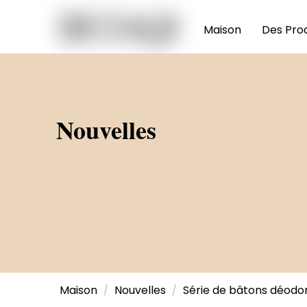
Maison
Des Prod
Nouvelles
Maison
Nouvelles
Série de bâtons déodo
/
/