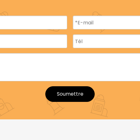
, idéale pour les déodorants à rouler.
arrière modérées.
tick
.
 haute qualité optimisés pour maintenir la durée de cons
 (recyclés post-consommation) respectueux de l'enviro
e excellente barrière à l'oxygène et à la lumière, ce qui l
Soumettre
ervation des déodorants. Ils empêchent l'oxydation et ai
EYAQI combinent une protection supérieure du produit av
e.