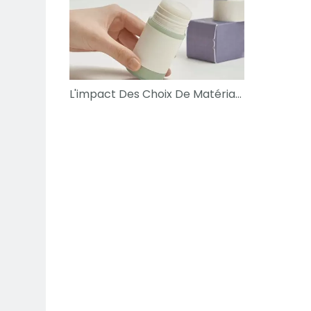
L'impact Des Choix De Matériaux Sur La Durée De Conservation Des Déodorants