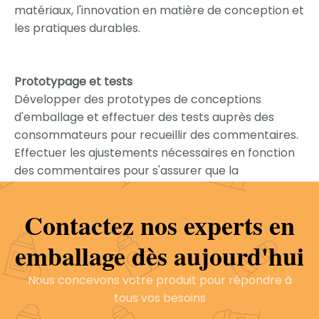
matériaux, l'innovation en matière de conception et
les pratiques durables.
Prototypage et tests
Développer des prototypes de conceptions
d'emballage et effectuer des tests auprès des
consommateurs pour recueillir des commentaires.
Effectuer les ajustements nécessaires en fonction
des commentaires pour s'assurer que la
conception répond aux attentes des
consommateurs et aux exigences de la marque.
Contactez nos experts en
emballage dès aujourd'hui
Finalisation et production
Terminer la conception de l'emballage et
Nous concevons votre produit pour répondre à
poursuivre la production, assurant le contrôle de la
tous vos besoins
qualité à chaque étape.