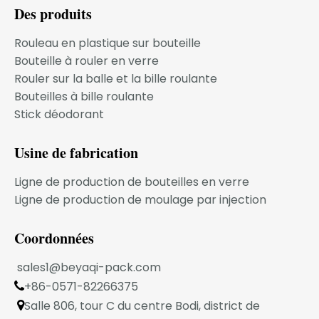
Des produits
Rouleau en plastique sur bouteille
Bouteille à rouler en verre
Bouteille de déodorant de parfum liquide
Rouler sur la balle et la bille roulante
de vente chaude, fournisseur de petites
Bouteilles à bille roulante
boules en plastique creuses colorées
Stick déodorant
Usine de fabrication
Ligne de production de bouteilles en verre
Ligne de production de moulage par injection
Coordonnées
sales1@beyaqi-pack.com
+86-0571-82266375

Salle 806, tour C du centre Bodi, district de
