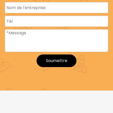
Soumettre
Nom du
Bouteille à rouler
produit