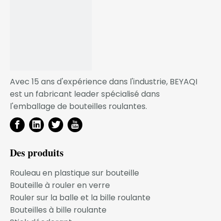
Usage
Cosmétique
Application
déodorant
Échantillon
Gratuit
SERVICE OEM
Avec 15 ans d'expérience dans l'industrie, BEYAQI
est un fabricant leader spécialisé dans
Grâce à l'optimisation de l'efficacité du processus de
l'emballage de bouteilles roulantes.
conception de développement et du processus
d'ouverture du moule, nous pouvons garantir que
votre coût par produit est très attractif et rentable, et
pour les partenaires commerciaux à long terme, nous
Des produits
avons mis en place un mécanisme de
Rouleau en plastique sur bouteille
remboursement. coût du moule !
Bouteille à rouler en verre
Nous croyons fermement que votre demande
Rouler sur la balle et la bille roulante
d'emballage est notre mission !
Bouteilles à bille roulante
Notre activité se développe à mesure que votre