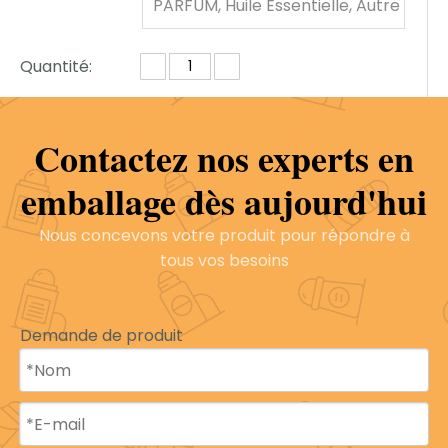
PARFUM, Huile Essentielle, Autre
Cosmétique
Quantité:
Contactez nos experts en
enquête
Ajouter au panier
emballage dès aujourd'hui
Nous concevons votre produit pour répondre à
Modèle:
B2006
Marque de produit:
B
E
tous vos besoins
Y
A
Q
Demande de produit
I
Description du produit
Profil de l'entreprise