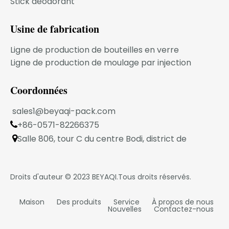
Stick déodorant
entreprise se développe !
MODÈLE DU PRODUIT
Usine de fabrication
Ligne de production de bouteilles en verre
FAQ
Ligne de production de moulage par injection
1.Votre entreprise est une entreprise
Coordonnées
transactionnelle ou une usine de fabrication
industrielle ?
sales1@beyaqi-pack.com
Nous sommes une usine de fabrication
+86-0571-82266375

industrielle située dans la ville de Ningbo.
2. Pouvons-nous imprimer sur la bouteille ?
Salle 806, tour C du centre Bodi, district de

Oui.Nous pourrions proposer différentes
Xiaoshan, Hangzhou, province du Zhejiang, Chine
méthodes d'impression.
3.Pouvons-nous obtenir vos échantillons gratuits
Droits d'auteur © 2023
BEYAQI
.Tous droits réservés.
?
Oui.Les échantillons sont gratuits mais le fret
Maison
Des produits
Service
À propos de nous
Nouvelles
Contactez-nous
express est à la charge de l'acheteur.
4. Pouvons-nous combiner plusieurs articles