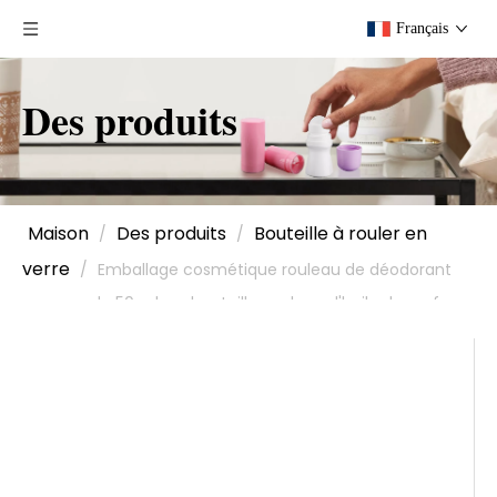
Français
Des produits
Maison
Des produits
Bouteille à rouler en
/
/
verre
/
Emballage cosmétique rouleau de déodorant
en verre de 50 ml sur bouteille, rouleau d'huile de parfum
sur bouteille en verre avec boule roulante, rouleau de
verre sur bouteille