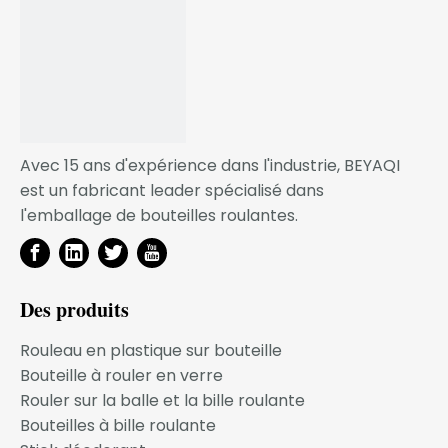
Usage
Cosmétique
Application
déodorant
Échantillon
Gratuit
SERVICE OEM
Avec 15 ans d'expérience dans l'industrie, BEYAQI
est un fabricant leader spécialisé dans
Grâce à l'optimisation de l'efficacité du processus de
l'emballage de bouteilles roulantes.
conception de développement et du processus
d'ouverture du moule, nous pouvons garantir que
votre coût par produit est très attractif et rentable, et
pour les partenaires commerciaux à long terme, nous
Des produits
avons mis en place un mécanisme de
Rouleau en plastique sur bouteille
remboursement. coût du moule !
Bouteille à rouler en verre
Nous croyons fermement que votre demande
Rouler sur la balle et la bille roulante
d'emballage est notre mission !
Bouteilles à bille roulante
Notre activité se développe à mesure que votre