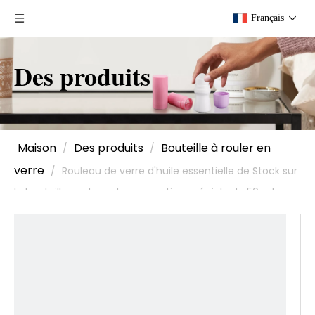
Français
Des produits
Maison
Des produits
Bouteille à rouler en
/
/
verre
/
Rouleau de verre d'huile essentielle de Stock sur
la bouteille, rouleau de conception spéciale de 50 ml sur
des bouteilles en verre, rouleau rechargeable de rouleau
sur la bouteille de parfum