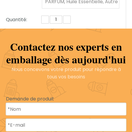
PARFUM, Huile Essentielle, Autre
Cosmétique
Quantité:
Contactez nos experts en
enquête
Ajouter au panier
emballage dès aujourd'hui
Nous concevons votre produit pour répondre à
Modèle:
B2004
Marque de produit:
B
E
tous vos besoins
Y
A
Q
Demande de produit
I
Description du produit
Profil de l'entreprise