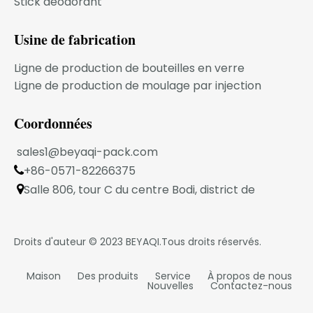
Stick déodorant
entreprise se développe !
MODÈLE DU PRODUIT
Usine de fabrication
Ligne de production de bouteilles en verre
FAQ
Ligne de production de moulage par injection
1.Votre entreprise est une entreprise
Coordonnées
transactionnelle ou une usine de fabrication
industrielle ?
sales1@beyaqi-pack.com
Nous sommes une usine de fabrication
+86-0571-82266375

industrielle située dans la ville de Ningbo.
2. Pouvons-nous imprimer sur la bouteille ?
Salle 806, tour C du centre Bodi, district de

Oui.Nous pourrions proposer différentes
Xiaoshan, Hangzhou, province du Zhejiang, Chine
méthodes d'impression.
3.Pouvons-nous obtenir vos échantillons gratuits
Droits d'auteur © 2023
BEYAQI
.Tous droits réservés.
?
Oui.Les échantillons sont gratuits mais le fret
Maison
Des produits
Service
À propos de nous
Nouvelles
Contactez-nous
express est à la charge de l'acheteur.
4. Pouvons-nous combiner plusieurs articles