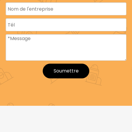
Soumettre
Nom du
Bouteille à rouler
produit